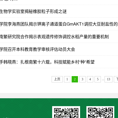
胶生物学实验室揭秘橡胶粒子形成之谜
学院李海燕团队揭示钾离子通道蛋白GmAKT1调控大豆耐盐性
南繁研究院合作揭示表观遗传修饰调控水稻产量的重要机制
学院召开本科教育教学审核评估动员大会
手韩晓燕：扎根南繁十六载，科技赋能乡村“种”希望
...
上页
1
2
3
4
5
13