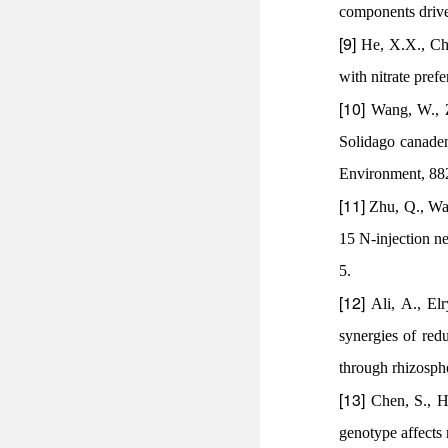
components drive
[9]
He, X.X., Ch
with nitrate pref
[10]
Wang, W., Z
Solidago canaden
Environment, 88
[11]
Zhu, Q., Wa
15 N-injection ne
5.
[12]
Ali, A., El
synergies of red
through rhizosphe
[13]
Chen, S., 
genotype affects n