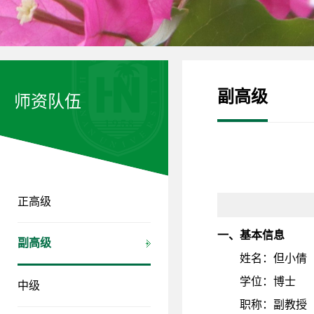
副高级
师资队伍
正高级
一、基本信息
副高级
：
姓名
但小倩
：
学位
博士
中级
：
职称
副教授