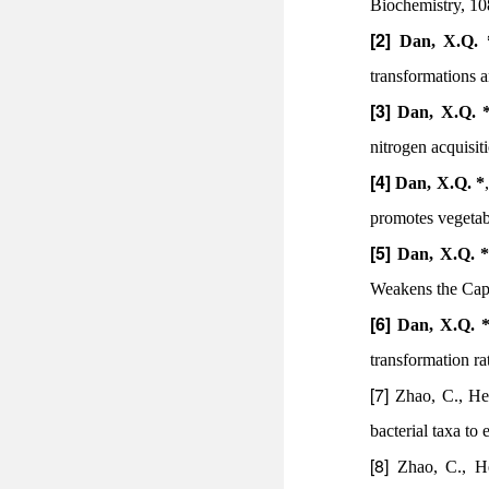
Biochemistry, 10
[2]
Dan, X.Q. 
transformations a
[3]
Dan, X.Q. 
nitrogen acquisit
[4]
Dan, X.Q. *
promotes vegetabl
[5]
Dan, X.Q. 
Weakens the Capa
[6]
Dan, X.Q. 
transformation rat
[7]
Zhao, C., H
bacterial taxa to
[8]
Zhao, C., H