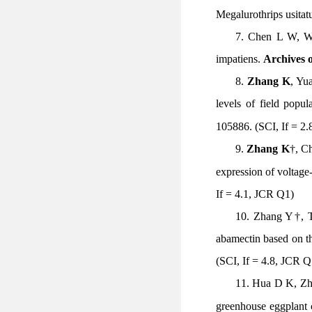
Megalurothrips usitat
7
. Chen L W, 
impatiens
.
Archives o
8
.
Zhang K
, Yu
levels of field popul
105886.
(SCI, If = 2
9
.
Zhang K
†
, C
expression of voltage
If = 4.1, JCR Q1)
10
. Zhang Y†, 
abamectin based on th
(SCI, If = 4.8, JCR Q
1
1
. Hua D K, Z
greenhouse eggplant 