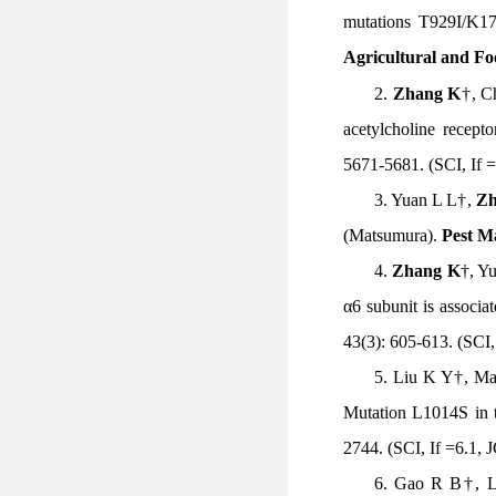
mutations T929I/K17
Agricultural and F
2.
Zhang K
†
,
Ch
acetylcholine recepto
5671-5681
. (SCI, If
3
. Yuan L L†,
Zh
(Matsumura).
Pest M
4
.
Zhang K
†
, Y
α6 subunit is associa
43(
3): 605-613. (SCI,
5
. Liu K Y†, M
Mutation L1014S in
2744. (SCI, If =6.1,
6
. Gao R B†, 