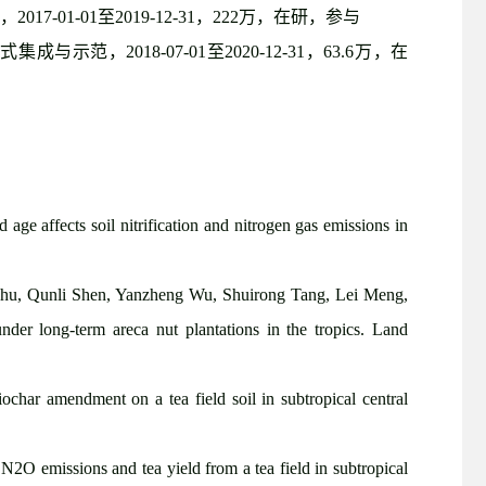
，
2017-01-01
至
2019-12-31
，
222
万，在研，参与
模式集成与示范，
2018-07-01
至
2020-12-31
，
63.6
万，在
 affects soil nitrification and nitrogen gas emissions in
Zhu, Qunli Shen, Yanzheng Wu, Shuirong Tang, Lei Meng,
nder long-term areca nut plantations in the tropics. Land
ar amendment on a tea field soil in subtropical central
 N2O emissions and tea yield from a tea field in subtropical