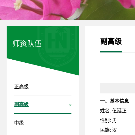
副高级
师资队伍
正高级
一、基本信息
副高级
姓名
:
伍延正
性别
:
男
中级
民族
:
汉