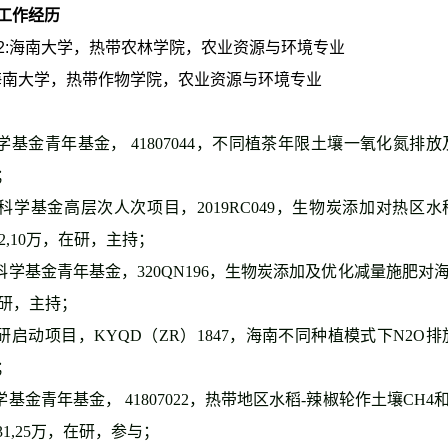
工作经历
2:
海南大学，热带农林学院，农业资源与环境专业
海南大学，热带作物学院，农业资源与环境专业
科学基金青年基金，
41807044
，不同植茶年限土壤一氧化氮排放
；
科学基金高层次人次项目，
2019RC049
，生物炭添加对热区水
2,10
万，在研，主持；
科学基金青年基金，
320QN196
，生物炭添加及优化减量施肥对
研，主持；
研启动项目，
KYQD
（
ZR
）
1847
，海南不同种植模式下
N2O
排
；
学基金青年基金，
41807022
，热带地区水稻
-
辣椒轮作土壤
CH4
31,25
万，在研，参与；