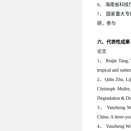
6
、 海南省科
7
、 国家重大
研，参与
六、代表性成果
论文
1
、
Ruijie Tang, 
tropical and subtr
2
、
Qilin Zhu, L
Christoph Muller,
Degradation & De
3
、
Yanzheng Wu,
China: A three-ye
4
、
Yanzheng Wu, Y