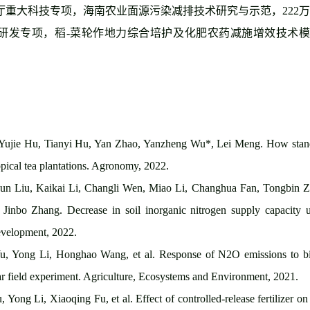
技厅重大科技专项，海南农业面源污染减排技术研究与示范，
222
万
专研发专项，稻
-
菜轮作地力综合培护及化肥农药减施增效技术
Yujie Hu, Tianyi Hu, Yan Zhao, Yanzheng Wu*, Lei Meng. How stand age
opical tea plantations. Agronomy, 2022.
ijun Liu, Kaikai Li, Changli Wen, Miao Li, Changhua Fan, Tongbin 
 Jinbo Zhang. Decrease in soil inorganic nitrogen supply capacity u
velopment, 2022.
 Yong Li, Honghao Wang, et al. Response of N2O emissions to bioch
ar field experiment. Agriculture, Ecosystems and Environment, 2021.
ong Li, Xiaoqing Fu, et al. Effect of controlled-release fertilizer on