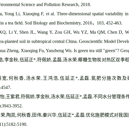
vironmental Science and Pollution Research, 2018.
Yong Li, Xiaoqing F, et al. Three-dimensional spatial variability in so
 in a tea field. Soil Biology and Biochemistry, 2016
，
103, 452-463.
XQ, Li Y, Shen JL, Wang Y, Zou GH, Wu YZ, Ma QM, Chen D, Wan
tea-planted soil in subtropical central China. Geoscientific Model De
ua Zheng, Xiaoqing Fu, Yanzheng Wu. Is green tea still "green"? Ge
浩
,
李金秋
,
伍延正
*,
符佩娇
,
孟磊
,
汤水荣
.
椰糠生物炭对热区双季
恒宽
,
何秋香
,
汤水荣
,
王鸿浩
,
伍延正
*,
孟磊
.
氮肥分施次数及
-4547.
怡
,
王紫君
,
符佩娇
,
李金秋
,
汤水荣
,
伍延正
*,
孟磊
.
不同水分管理条
):3943-3952.
水荣
,
陶凯
,
何秋香
,
田伟
,
秦兴华
,
伍延正
*,
孟磊
.
优化施肥模式对我国
11):5182-5190.