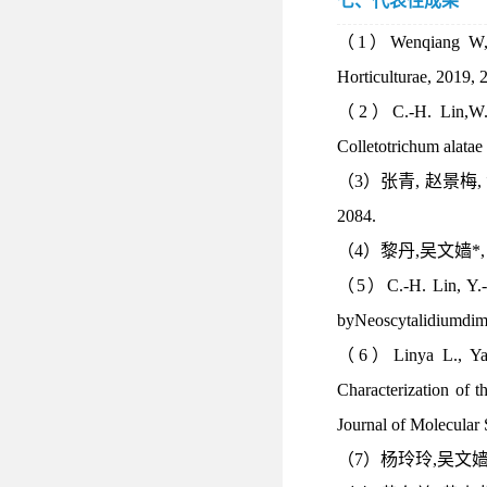
七、代表性成果
（
1
）
Wenqiang W, 
Horticulturae, 2019, 
（
2
）
C.-H. Lin,W
Colletotrichum alatae
（
3
）张青
,
赵景梅
,
2084.
（
4
）黎丹
,
吴文嫱
*
（
5
）
C.-H. Lin, Y.
byNeoscytalidiumdimi
（
6
）
Linya L., Y
Characterization of 
Journal of Molecular 
（
7
）杨玲玲
,
吴文